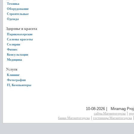
Техника
Оборудование
Строительные
Одежда
Здоровье и красота
Парикмахерские
Салоны красоты
Солярии
Фитнес
Консультации
Медицина
Услуги
Клининг
Фотография
IT, Компьютеры
10-08-2026 | Miramag Proj
|
сайты Магнитогорска
пре
|
банки Магнитогорска
гостиницы Магнитогорска