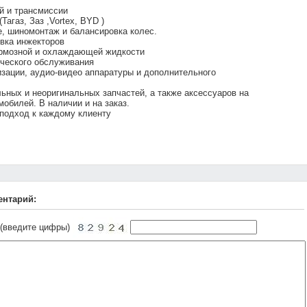
й и трансмиссии
Тагаз, Заз ,Vortex, BYD )
, шиномонтаж и балансировка колес.
вка инжекторов
ормозной и охлаждающей жидкости
ического обслуживания
изации, аудио-видео аппаратуры и дополнительного
ьных и неоригинальных запчастей, а также аксессуаров на
обилей. В наличии и на заказ.
подход к каждому клиенту
ентарий:
 (введите цифры)