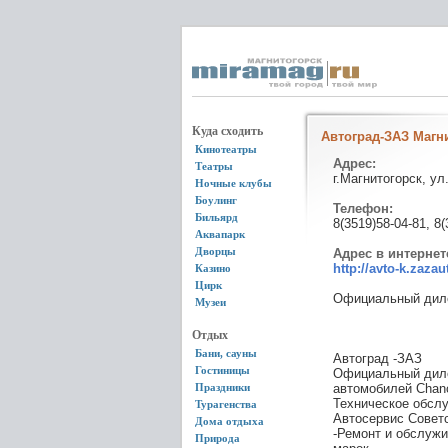
Куда сходить
Автоград-ЗАЗ Магн
Кинотеатры
Адрес:
Театры
г.Магнитогорск, ул
Ночные клубы
Боулинг
Телефон:
Бильярд
8(3519)58-04-81, 8(
Аквапарк
Дворцы
Адрес в интернет
http://avto-k.zaza
Казино
Цирк
Официальный диле
Музеи
Отдых
Бани, сауны
Автоград -ЗАЗ
Гостиницы
Официальный диле
Праздники
автомобилей Chanc
Техническое обслу
Турагенства
Автосервис Совет
Дома отдыха
-Ремонт и обслуж
Природа