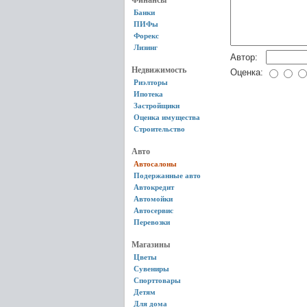
Финансы
Банки
ПИФы
Форекс
Лизинг
Автор:
Недвижимость
Оценка:
Риэлторы
Ипотека
Застройщики
Оценка имущества
Строительство
Авто
Автосалоны
Подержанные авто
Автокредит
Автомойки
Автосервис
Перевозки
Магазины
Цветы
Сувениры
Спорттовары
Детям
Для дома