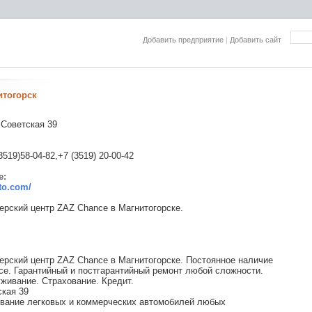
Добавить предприятие
|
Добавить сайт
итогорск
.Советская 39
3519)58-04-82,+7 (3519) 20-00-42
е:
uto.com/
рский центр ZAZ Chance в Магнитогорске.
рский центр ZAZ Chance в Магнитогорске. Постоянное наличие
e. Гарантийный и постгарантийный ремонт любой сложности.
живание. Страхование. Кредит.
ская 39
ивание легковых и коммерческих автомобилей любых