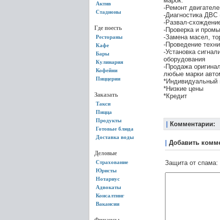
марок.
Актив
-Ремонт двигателе
Стадионы
-Диагностика ДВС (
-Развал-схождение
Где поесть
-Проверка и промы
-Замена масел, т
Рестораны
-Проведение техн
Кафе
-Установка сигнал
Бары
оборудования
Кулинария
-Продажа оригинал
Кофейни
любые марки автом
Пиццерии
*Индивидуальный 
*Низкие цены
Заказать
*Кредит
Такси
Пицца
Продукты
|
Комментарии:
Готовые блюда
Доставка воды
|
Добавить комм
Деловые
Страхование
Защита от спама:
Юристы
Нотариус
Адвокаты
Консалтинг
Вакансии