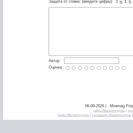
Защита от спама: (введите цифры)
Автор:
Оценка:
06-08-2026 | Miramag Proj
|
сайты Магнитогорска
пре
|
банки Магнитогорска
гостиницы Магнитогорска