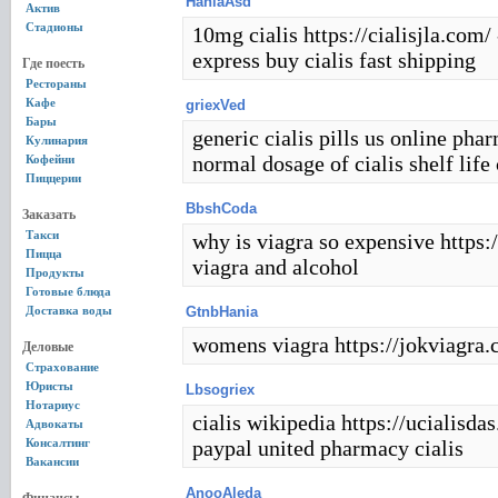
HaniaAsd
Актив
Стадионы
10mg cialis https://cialisjla.com/
express buy cialis fast shipping
Где поесть
Рестораны
Кафе
griexVed
Бары
generic cialis pills us online pha
Кулинария
normal dosage of cialis shelf life 
Кофейни
Пиццерии
BbshCoda
Заказать
Такси
why is viagra so expensive https:
Пицца
viagra and alcohol
Продукты
Готовые блюда
Доставка воды
GtnbHania
womens viagra https://jokviagra.c
Деловые
Страхование
Юристы
Lbsogriex
Нотариус
cialis wikipedia https://ucialisda
Адвокаты
Консалтинг
paypal united pharmacy cialis
Вакансии
AnooAleda