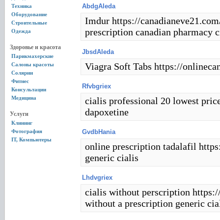
AbdgAleda
Техника
Оборудование
Imdur https://canadianeve21.com/
Строительные
prescription canadian pharmacy c
Одежда
Здоровье и красота
JbsdAleda
Парикмахерские
Viagra Soft Tabs https://onlinec
Салоны красоты
Солярии
Фитнес
Rfvbgriex
Консультации
Медицина
cialis professional 20 lowest pric
dapoxetine
Услуги
Клининг
Фотография
GvdbHania
IT, Компьютеры
online prescription tadalafil https
generic cialis
Lhdvgriex
cialis without perscription https:/
without a prescription generic ci