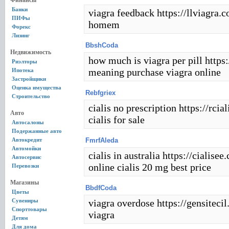
Финансы
Банки
viagra feedback https://llviagra.c
ПИФы
homem
Форекс
Лизинг
BbshCoda
Недвижимость
how much is viagra per pill https:
Риэлторы
meaning purchase viagra online
Ипотека
Застройщики
Оценка имущества
Rebfgriex
Строительство
cialis no prescription https://rcia
Авто
cialis for sale
Автосалоны
Подержанные авто
Автокредит
FmrfAleda
Автомойки
cialis in australia https://cialise
Автосервис
online cialis 20 mg best price
Перевозки
Магазины
BbdfCoda
Цветы
Сувениры
viagra overdose https://gensiteci
Спорттовары
viagra
Детям
Для дома