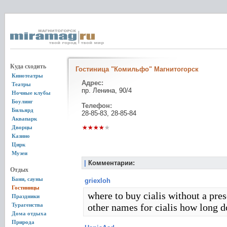
Куда сходить
Гостиница "Комильфо" Магнитогорск
Кинотеатры
Адрес:
Театры
пр. Ленина, 90/4
Ночные клубы
Боулинг
Телефон:
Бильярд
28-85-83, 28-85-84
Аквапарк
Дворцы
Казино
Цирк
Музеи
|
Комментарии:
Отдых
Бани, сауны
griexloh
Гостиницы
where to buy cialis without a presc
Праздники
Турагенства
other names for cialis how long do
Дома отдыха
Природа