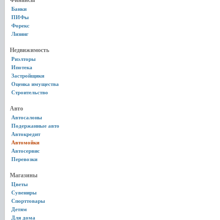
Финансы
Банки
ПИФы
Форекс
Лизинг
Недвижимость
Риэлторы
Ипотека
Застройщики
Оценка имущества
Строительство
Авто
Автосалоны
Подержанные авто
Автокредит
Автомойки
Автосервис
Перевозки
Магазины
Цветы
Сувениры
Спорттовары
Детям
Для дома