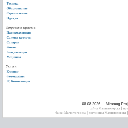
Техника
Оборудование
Строительные
Одежда
Здоровье и красота
Парикмахерские
Салоны красоты
Солярии
Фитнес
Консультации
Медицина
Услуги
Клининг
Фотография
IT, Компьютеры
08-08-2026 | Miramag Proj
|
сайты Магнитогорска
пре
|
банки Магнитогорска
гостиницы Магнитогорска