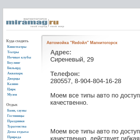
Куда сходить
Автомойка "Redойл" Магнитогорск
Кинотеатры
Адрес:
Театры
Ночные клубы
Сиреневый, 29
Боулинг
Бильярд
Телефон:
Аквапарк
Дворцы
280557, 8-904-804-16-28
Казино
Цирк
Моем все типы авто по досту
Музеи
качественно.
Отдых
Бани, сауны
Гостиницы
Праздники
Турагенства
Моем все типы авто по досту
Дома отдыха
Природа
качественно. действует гибкая