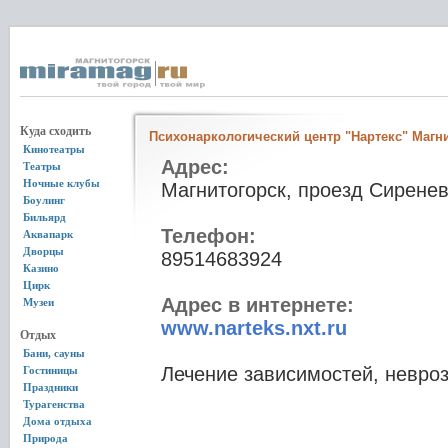
Куда сходить
Психонаркологический центр "Нартекс" Магн
Кинотеатры
Адрес:
Театры
Ночные клубы
Магнитогорск, проезд Сиренев
Боулинг
Бильярд
Телефон:
Аквапарк
Дворцы
89514683924
Казино
Цирк
Адрес в интернете:
Музеи
www.narteks.nxt.ru
Отдых
Бани, сауны
Лечение зависимостей, невроз
Гостиницы
Праздники
Турагенства
Дома отдыха
Природа