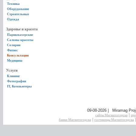
Техника
Оборудование
Строительные
Одежда
Здоровье и красота
Парикмахерские
Салоны красоты
Солярии
Фитнес
Консультации
Медицина
Услуги
Клининг
Фотография
IT, Компьютеры
09-08-2026 | Miramag Proj
|
сайты Магнитогорска
пре
|
банки Магнитогорска
гостиницы Магнитогорска