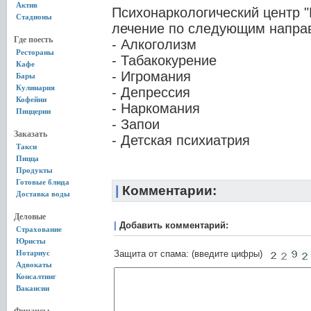
Актив
Психонаркологический центр 
Стадионы
лечение по следующим напра
Где поесть
- Алкоголизм
Рестораны
- Табакокурение
Кафе
- Игромания
Бары
Кулинария
- Депрессия
Кофейни
- Наркомания
Пиццерии
- Запои
Заказать
- Детская психиатрия
Такси
Пицца
Продукты
Готовые блюда
|
Комментарии:
Доставка воды
Деловые
|
Добавить комментарий:
Страхование
Юристы
Нотариус
Защита от спама: (введите цифры)
Адвокаты
Консалтинг
Вакансии