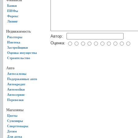
Финансы
Банки
ПИФы
Форекс
Лизинг
Недвижимость
Автор:
Риэлторы
Ипотека
Оценка:
Застройщики
Оценка имущества
Строительство
Авто
Автосалоны
Подержанные авто
Автокредит
Автомойки
Автосервис
Перевозки
Магазины
Цветы
Сувениры
Спорттовары
Детям
Для дома