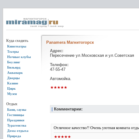
Куда сходить
Panamera Магнитогорск
Кинотеатры
Адрес:
Театры
Пересечение ул.Московская и ул.Советская
Ночные клубы
Боулинг
Телефон:
Бильярд
47-55-47
Аквапарк
Дворцы
Автомойка.
Казино
Цирк
Музеи
Отдых
|
Комментарии:
Бани, сауны
Гостиницы
Праздники
Турагенства
Отличное качество!! Очень уютная комната отды
Дома отдыха
Природа