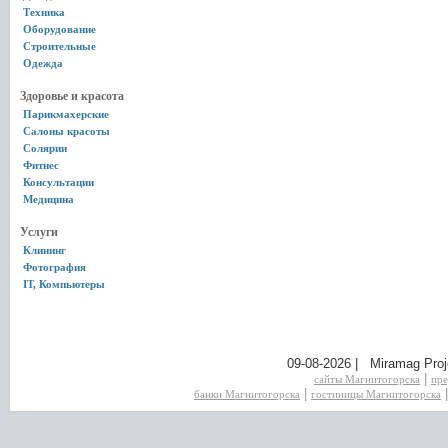
Техника
Оборудование
Строительные
Одежда
Здоровье и красота
Парикмахерские
Салоны красоты
Солярии
Фитнес
Консультации
Медицина
Услуги
Клининг
Фотография
IT, Компьютеры
09-08-2026 | Miramag Proj
|
сайты Магнитогорска
пре
|
банки Магнитогорска
гостиницы Магнитогорска