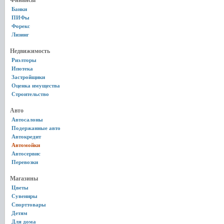
Финансы
Банки
ПИФы
Форекс
Лизинг
Недвижимость
Риэлторы
Ипотека
Застройщики
Оценка имущества
Строительство
Авто
Автосалоны
Подержанные авто
Автокредит
Автомойки
Автосервис
Перевозки
Магазины
Цветы
Сувениры
Спорттовары
Детям
Для дома