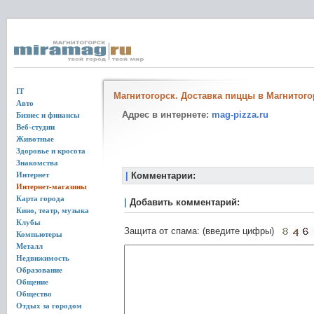
IT
Магнитогорск. Доставка пиццы в Магнитого
Авто
Адрес в интернете:
mag-pizza.ru
Бизнес и финансы
Веб-студии
Животные
Здоровье и кросота
Знакомства
Интернет
|
Комментарии:
Интернет-магазины
Карта города
|
Добавить комментарий:
Кино, театр, музыка
Клубы
Защита от спама: (введите цифры)
Компьютеры
Металл
Недвижимость
Образование
Общение
Общество
Отдых за городом