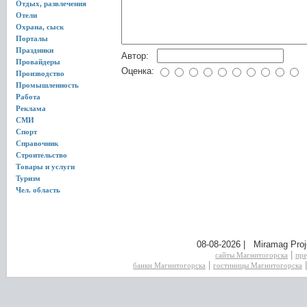
Отдых, развлечения
Отели
Охрана, сыск
Порталы
Праздники
Автор:
Провайдеры
Оценка:
Производство
Промышленность
Работа
Реклама
СМИ
Спорт
Справочник
Строительство
Товары и услуги
Туризм
Чел. область
08-08-2026 | Miramag Proj
|
сайты Магнитогорска
пре
|
банки Магнитогорска
гостиницы Магнитогорска