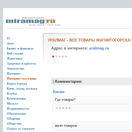
IT
УРАЛМАГ - ВСЕ ТОВАРЫ МАГНИТОГОРСКА 
Авто
Адрес в интернете:
uralmag.ru
Бизнес и финансы
Веб-студии
Животные
Здоровье и кросота
Знакомства
Интернет
Интернет-магазины
|
Комментарии:
Карта города
Кино, театр, музыка
Кисин
Клубы
Компьютеры
Где товары?
Металл
Недвижимость
Образование
Общение
Общество
мало товаров
Отдых за городом