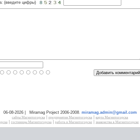
а: (введите цифры)
06-08-2026 | Miramag Project 2006-2008.
miramag.admin@gmail.com
|
|
сайты Магнитогорска
предприятия Магнитогорска
карта Магнитогорска
|
|
|
орска
гостиницы Магнитогорска
работа в Магнитогорске
знакомства в Магнитогорске