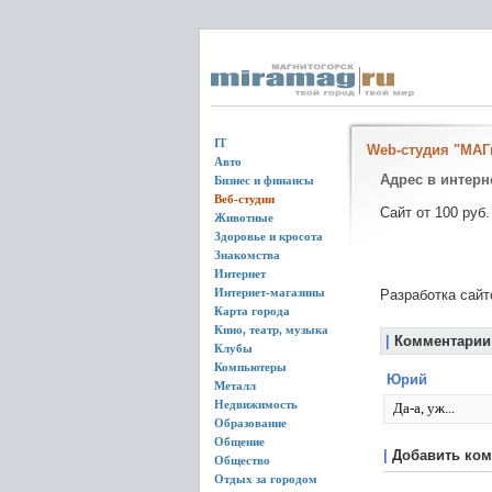
IT
Web-студия "МАГn
Авто
Адрес в интерн
Бизнес и финансы
Веб-студии
Сайт от 100 руб.
Животные
Здоровье и кросота
Знакомства
Интернет
Интернет-магазины
Разработка сайт
Карта города
Кино, театр, музыка
|
Комментарии
Клубы
Компьютеры
Юрий
Металл
Недвижимость
Да-а, уж...
Образование
Общение
|
Добавить ком
Общество
Отдых за городом