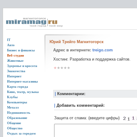
IT
Юрий Трейго Магнитогорск
Авто
Адрес в интернете:
treigo.com
Бизнес и финансы
Веб-студии
Хостинг. Разработка и поддержка сайтов.
Животные
Здоровье и кросота
Знакомства
Интернет
Интернет-магазины
Карта города
Кино, театр, музыка
|
Комментарии:
Клубы
Компьютеры
|
Добавить комментарий:
Металл
Недвижимость
Защита от спама: (введите цифры)
Образование
Общение
Общество
Отдых за городом