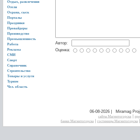
Отдых, развлечения
Отели
Охрана, сыск
Порталы
Праздники
Провайдеры
Производство
Промышленность
Автор:
Работа
Реклама
Оценка:
СМИ
Спорт
Справочник
Строительство
Товары и услуги
Туризм
Чел. область
06-08-2026 | Miramag Proj
|
сайты Магнитогорска
пре
|
банки Магнитогорска
гостиницы Магнитогорска