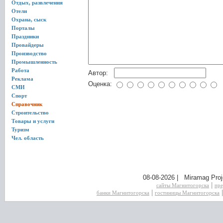
Отдых, развлечения
Отели
Охрана, сыск
Порталы
Праздники
Провайдеры
Производство
Промышленность
Работа
Автор:
Реклама
Оценка:
СМИ
Спорт
Справочник
Строительство
Товары и услуги
Туризм
Чел. область
08-08-2026 | Miramag Proj
|
сайты Магнитогорска
пре
|
банки Магнитогорска
гостиницы Магнитогорска