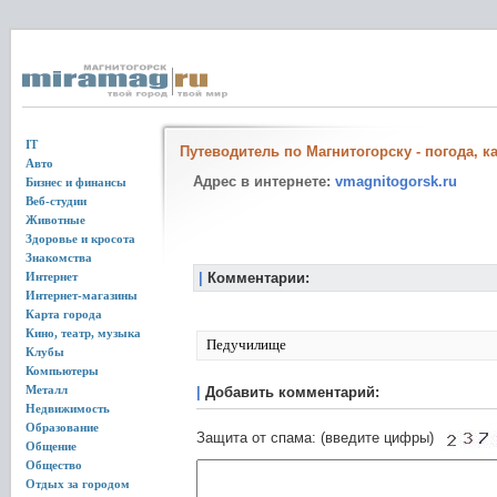
IT
Путеводитель по Магнитогорску - погода, к
Авто
Адрес в интернете:
vmagnitogorsk.ru
Бизнес и финансы
Веб-студии
Животные
Здоровье и кросота
Знакомства
Интернет
|
Комментарии:
Интернет-магазины
Карта города
Кино, театр, музыка
Педучилище
Клубы
Компьютеры
Металл
|
Добавить комментарий:
Недвижимость
Образование
Защита от спама: (введите цифры)
Общение
Общество
Отдых за городом