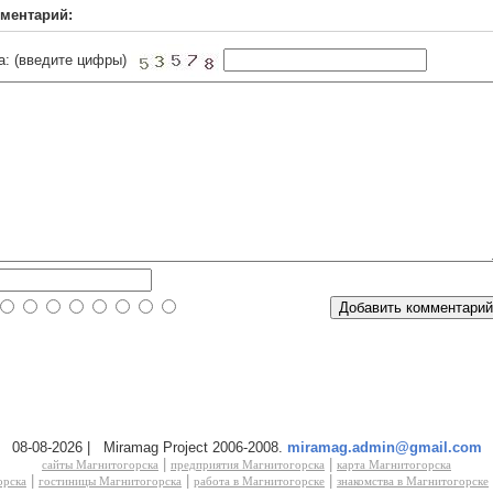
ментарий:
а: (введите цифры)
08-08-2026 | Miramag Project 2006-2008.
miramag.admin@gmail.com
|
|
сайты Магнитогорска
предприятия Магнитогорска
карта Магнитогорска
|
|
|
орска
гостиницы Магнитогорска
работа в Магнитогорске
знакомства в Магнитогорске