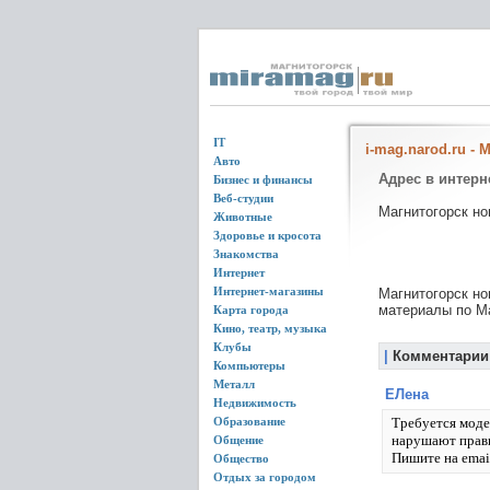
IT
i-mag.narod.ru -
Авто
Адрес в интерн
Бизнес и финансы
Веб-студии
Магнитогорск но
Животные
Здоровье и кросота
Знакомства
Интернет
Интернет-магазины
Магнитогорск но
материалы по М
Карта города
Кино, театр, музыка
Клубы
|
Комментарии
Компьютеры
Металл
ЕЛена
Недвижимость
Образование
Требуется моде
нарушают правил
Общение
Пишите на emai
Общество
Отдых за городом