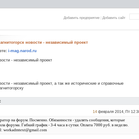
Добавить предприятие
|
Добавить сайт
 Магнитогорск новости - независимый проект
ете:
i-mag.narod.ru
вости - независимый проект
вости - независимый проект, а так же исторические и справочные
агнитогорску
:
14
февраля 2014, Пт 12:3
ратор на форум. Посменно. Обязанности - удалять сообщения, которые
а форума. Гибкий график - 3-4 часа в сутки. Оплата 7000 руб. в неделю.
l: workadmtext@gmail.com