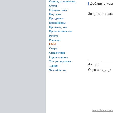
Отдых, развлечения
|
Добавить ком
Отели
Охрана, сыск
Защита от спам
Порталы
Праздники
Провайдеры
Производство
Промышленность
Работа
Реклама
СМИ
Спорт
Справочник
Строительство
Товары и услуги
Автор:
Туризм
Оценка:
Чел. область
банки Магнитог