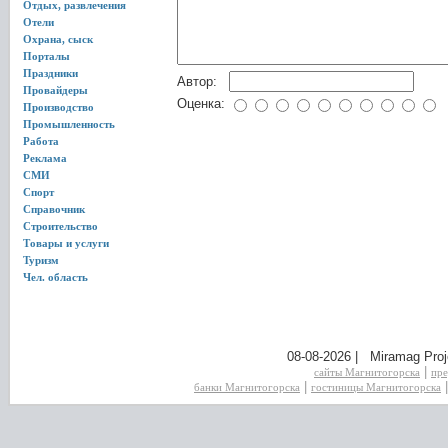
Отдых, развлечения
Отели
Охрана, сыск
Порталы
Праздники
Автор:
Провайдеры
Оценка:
Производство
Промышленность
Работа
Реклама
СМИ
Спорт
Справочник
Строительство
Товары и услуги
Туризм
Чел. область
08-08-2026 | Miramag Proj
|
сайты Магнитогорска
пре
|
банки Магнитогорска
гостиницы Магнитогорска