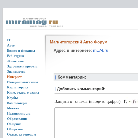
IT
Магнитогорский Авто Форум
Авто
Адрес в интернете:
m174.ru
Бизнес и финансы
Веб-студии
Животные
Здоровье и кросота
Знакомства
Интернет
|
Комментарии:
Интернет-магазины
Карта города
|
Добавить комментарий:
Кино, театр, музыка
Клубы
Защита от спама: (введите цифры)
Компьютеры
Металл
Недвижимость
Образование
Общение
Общество
Отдых за городом