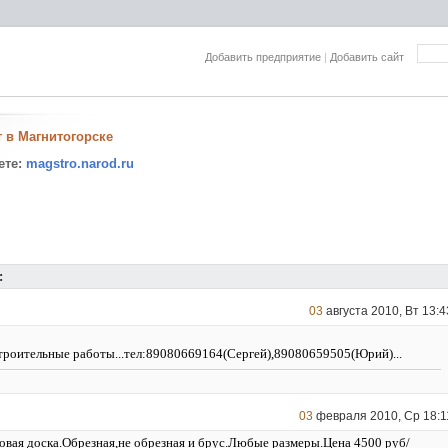
Добавить предприятие
|
Добавить сайт
 в Магнитогорске
ете:
magstro.narod.ru
:
03
августа 2010, Вт 13:4
троительные работы...тел:89080669164(Сергей),89080659505(Юрий)...
03
февраля 2010, Ср 18:1
овая доска.Обрезная,не обрезная и брус.Любые размеры.Цена 4500 руб/