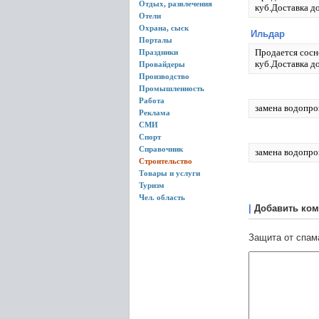
Отдых, развлечения
куб.Доставка до
Отели
Охрана, сыск
Ильдар
Порталы
Продается сосн
Праздники
куб.Доставка д
Провайдеры
Производство
Промышленность
Работа
замена водопро
Реклама
СМИ
Спорт
Справочник
замена водопро
Строительство
Товары и услуги
Туризм
Чел. область
|
Добавить ком
Защита от спам