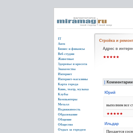
IT
Стройка и ремонт
Авто
Адрес в интерн
Бизнес и финансы
Веб-студии
Животные
Здоровье и кросота
Знакомства
Интернет
Интернет-магазины
|
Комментарии
Карта города
Кино, театр, музыка
Юрий
Клубы
Компьютеры
Металл
выполним все с
Недвижимость
Образование
Общение
Ильдар
Общество
Отдых за городом
Продается сосн