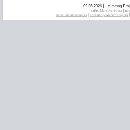
09-08-2026 | Miramag Proj
|
сайты Магнитогорска
пре
|
банки Магнитогорска
гостиницы Магнитогорска