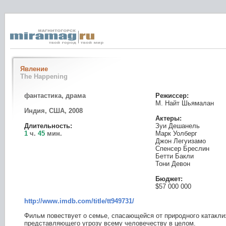
Явление
The Happening
фантастика, драма
Режиссер:
М. Найт Шьямалан
Индия, США, 2008
Актеры:
Длительность:
Зуи Дешанель
1
ч.
45
мин.
Марк Уолберг
Джон Легуизамо
Спенсер Бреслин
Бетти Бакли
Тони Девон
Бюджет:
$57 000 000
http://www.imdb.com/title/tt949731/
Фильм повествует о семье, спасающейся от природного катакли
представляющего угрозу всему человечеству в целом.