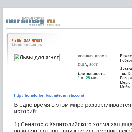
Львы для ягнят
Lions for Lambs
военная драма
Режис
Робер
США, 2007
Актер
Длительность:
Том К
1
ч.
28
мин.
Робер
Мерил
Майкл
http://lionsforlambs.unitedartists.com/
В одно время в этом мире разворачивается
историй:
1) Сенатор с Капитолийского холма защищ
позицию в отношении кризиса американско