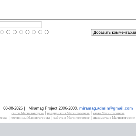
08-08-2026 | Miramag Project 2006-2008.
miramag.admin@gmail.com
|
|
сайты Магнитогорска
предприятия Магнитогорска
карта Магнитогорска
|
|
|
орска
гостиницы Магнитогорска
работа в Магнитогорске
знакомства в Магнитогорске