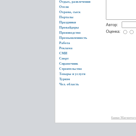
Отдых, развлечения
Отели
Охрана, сыск
Порталы
Праздники
Автор:
Провайдеры
Оценка:
Производство
Промышленность
Работа
Реклама
СМИ
Спорт
Справочник
Строительство
Товары и услуги
Туризм
Чел. область
банки Магнитог