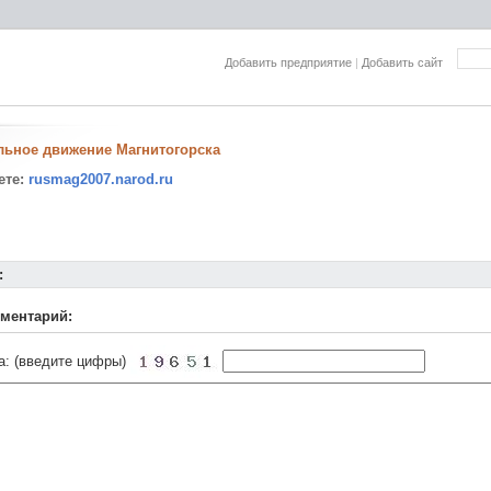
Добавить предприятие
|
Добавить сайт
льное движение Магнитогорска
ете:
rusmag2007.narod.ru
:
ментарий:
а: (введите цифры)