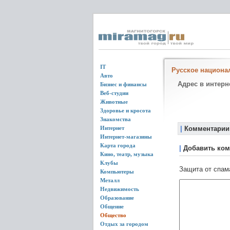
IT
Русское национа
Авто
Адрес в интерн
Бизнес и финансы
Веб-студии
Животные
Здоровье и кросота
Знакомства
Интернет
|
Комментарии
Интернет-магазины
Карта города
|
Добавить ком
Кино, театр, музыка
Клубы
Защита от спам
Компьютеры
Металл
Недвижимость
Образование
Общение
Общество
Отдых за городом