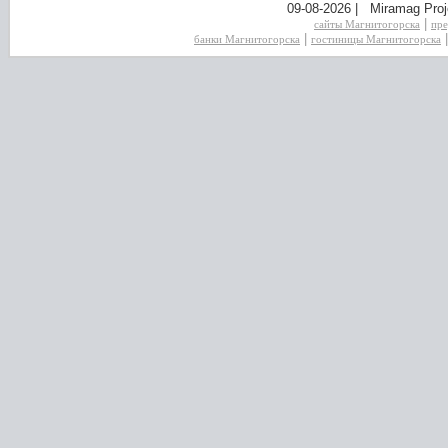
09-08-2026 | Miramag Proj
|
сайты Магнитогорска
пре
|
банки Магнитогорска
гостиницы Магнитогорска