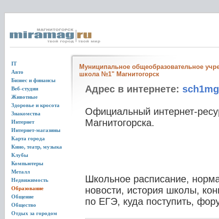
IT
Муниципальное общеобразовательное учр
Авто
школа №1" Магнитогорск
Бизнес и финансы
Адрес в интернете:
sch1mg
Веб-студии
Животные
Здоровье и кросота
Официальный интернет-ресу
Знакомства
Магнитогорска.
Интернет
Интернет-магазины
Карта города
Кино, театр, музыка
Клубы
Компьютеры
Металл
Школьное расписание, норм
Недвижимость
новости, история школы, ко
Образование
Общение
по ЕГЭ, куда поступить, фор
Общество
Отдых за городом