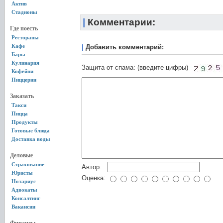
Актив
Стадионы
|
Комментарии:
Где поесть
Рестораны
Кафе
|
Добавить комментарий:
Бары
Кулинария
Защита от спама: (введите цифры)
Кофейни
Пиццерии
Заказать
Такси
Пицца
Продукты
Готовые блюда
Доставка воды
Деловые
Страхование
Автор:
Юристы
Оценка:
Нотариус
Адвокаты
Консалтинг
Вакансии