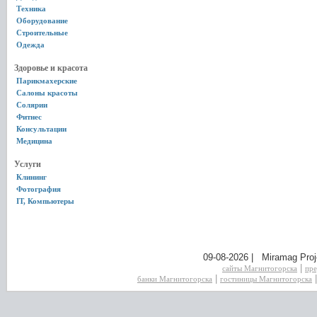
Техника
Оборудование
Строительные
Одежда
Здоровье и красота
Парикмахерские
Салоны красоты
Солярии
Фитнес
Консультации
Медицина
Услуги
Клининг
Фотография
IT, Компьютеры
09-08-2026 | Miramag Proj
|
сайты Магнитогорска
пре
|
банки Магнитогорска
гостиницы Магнитогорска