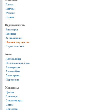
Финансы
Банки
ПИФы
Форекс
Лизинг
Недвижимость
Риэлторы
Ипотека
Застройщики
Оценка имущества
Строительство
Авто
Автосалоны
Подержанные авто
Автокредит
Автомойки
Автосервис
Перевозки
Магазины
Цветы
Сувениры
Спорттовары
Детям
Для дома