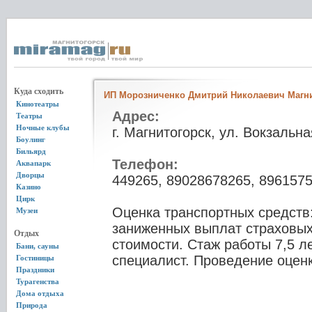
Куда сходить
ИП Морозниченко Дмитрий Николаевич Магн
Кинотеатры
Адрес:
Театры
Ночные клубы
г. Магнитогорск, ул. Вокзальн
Боулинг
Бильярд
Телефон:
Аквапарк
Дворцы
449265, 89028678265, 896157
Казино
Цирк
Оценка транспортных средств
Музеи
заниженных выплат страховых
Отдых
стоимости. Стаж работы 7,5 л
Бани, сауны
специалист. Проведение оценк
Гостиницы
Праздники
Турагенства
Дома отдыха
Природа