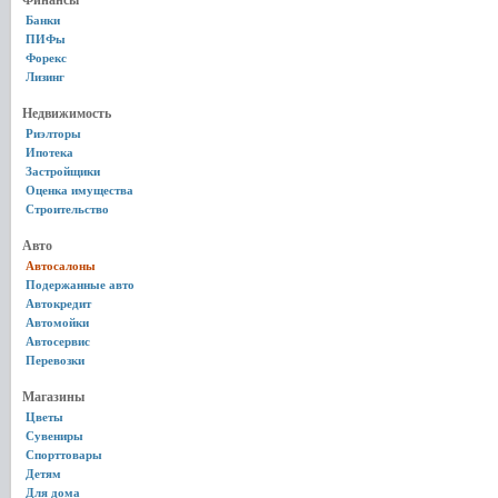
Финансы
Банки
ПИФы
Форекс
Лизинг
Недвижимость
Риэлторы
Ипотека
Застройщики
Оценка имущества
Строительство
Авто
Автосалоны
Подержанные авто
Автокредит
Автомойки
Автосервис
Перевозки
Магазины
Цветы
Сувениры
Спорттовары
Детям
Для дома