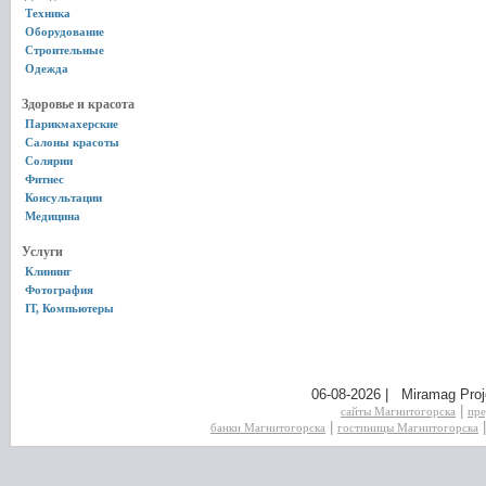
Техника
Оборудование
Строительные
Одежда
Здоровье и красота
Парикмахерские
Салоны красоты
Солярии
Фитнес
Консультации
Медицина
Услуги
Клининг
Фотография
IT, Компьютеры
06-08-2026 | Miramag Proj
|
сайты Магнитогорска
пре
|
банки Магнитогорска
гостиницы Магнитогорска