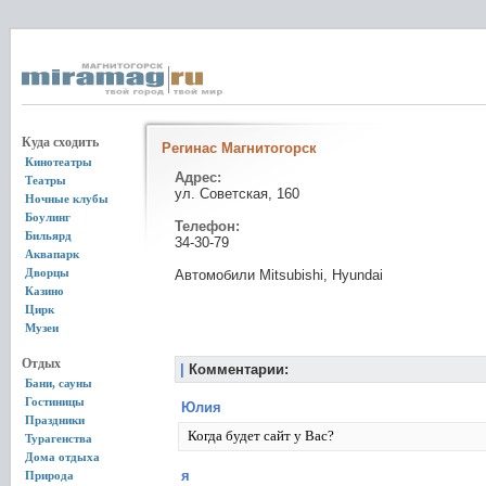
Куда сходить
Регинас Магнитогорск
Кинотеатры
Адрес:
Театры
ул. Советская, 160
Ночные клубы
Боулинг
Телефон:
Бильярд
34-30-79
Аквапарк
Дворцы
Автомобили Mitsubishi, Hyundai
Казино
Цирк
Музеи
Отдых
|
Комментарии:
Бани, сауны
Гостиницы
Юлия
Праздники
Когда будет сайт у Вас?
Турагенства
Дома отдыха
я
Природа