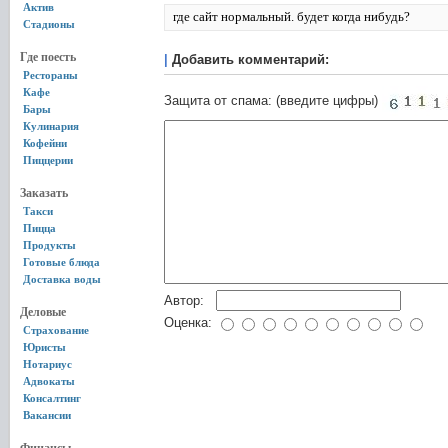
Актив
где сайт нормальный. будет когда нибудь?
Стадионы
Где поесть
|
Добавить комментарий:
Рестораны
Кафе
Защита от спама: (введите цифры)
Бары
Кулинария
Кофейни
Пиццерии
Заказать
Такси
Пицца
Продукты
Готовые блюда
Доставка воды
Автор:
Деловые
Оценка:
Страхование
Юристы
Нотариус
Адвокаты
Консалтинг
Вакансии